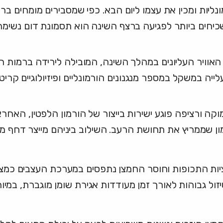
ות ומכין את עצמו ליום הבא. כפי שמסבירים מומחים ברפו
 לפגיעה ברצף השינה הוא תסמונת דום נשימה חסימתי (ve Sleep Apnea
אוויר העליונים במהלך השינה, המובילה לירידה ברמות ה
יה במשקל במספר מנגנונים הורמונליים ופיזיולוגיים קריטי
ה ורציפה פוגע ישירות בייצור של הורמון הלפטין, האחרא
 שממריץ את תחושת הרעב. השילוב ביניהם מייצר דחף מוג
ות התכופות וחוסר החמצן נתפסים במערכת העצבים כמצב ח
זול גבוהות לאורך זמן מעודדות אגירת שומן מוגברת, במיו