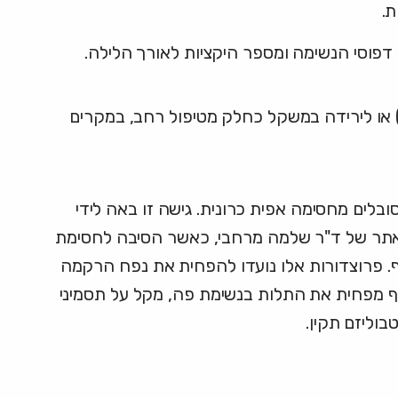
ת.
דפוסי הנשימה ומספר היקציות לאורך הלילה.
תאם לממצאי האבחון, נקבעת תוכנית הטיפול. בעוד שחלק מהמטופלים זקוקים למכשירי לחץ אוויר (CPAP) או לירידה במשקל כחלק מטיפול רחב, במקרים
בלים מחסימה אפית כרונית. גישה זו באה לידי
 באתר של ד"ר שלמה מרחבי, כאשר הסיבה לחסימת
ף. פרוצדורות אלו נועדו להפחית את נפח הרקמה
אף מפחית את התלות בנשימת פה, מקל על תסמיני
בוליזם תקין.