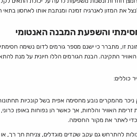
צן חוזרות ונשנות משפיעות לרעה על יכולת התאים לקלוט 
ל את המזון לאנרגיה זמינה ומנתבת אותו לאחסון בתאי ה
חסימתי והשפעת המבנה האנטומי
ו, מתברר כי ישנם מספר גורמים לדום נשימה חסימתי. אלו נ
 האוויר התקינה. הבנת הגורמים הללו חיונית על מנת להת
 כוללים:
יכר מהמקרים נובע מחסימה אפית בשל קונכיות תחתונות מ
 זרימת האוויר והלחות, אך כאשר הן נפוחות באופן כרוני,
 כדי לאתר את מקור החסימה.
ולות להתרחש גם עקב שקדים מוגדלים, צניחת חך רך, או ב