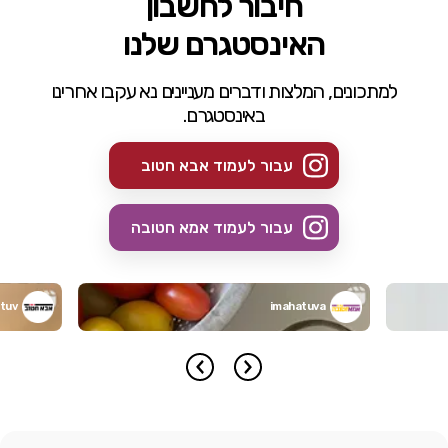
חיבור לחשבון
האינסטגרם שלנו
למתכונים, המלצות ודברים מעניינים נא עקבו אחרינו
באינסטגרם.
עבור לעמוד אבא חטוב
עבור לעמוד אמא חטובה
tuv
imahatuva