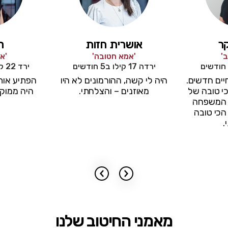
קר
אושרית חזות
ר
'
'אמא חטובה'
'א
ירדה 17 קילו ב5 חודשים
ירד 22 קילו ב14 חודשים
חיים חדשים.
היה לי קשה, ההורמונים לא היו
הפתיע אות
י טובה של
מאוזנים – והצלחתי.
היה ממוקד
ר המשפחה
הכי טובה
.
מאמני החיטוב שלנו