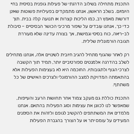
התכנית מתחילה בשילוב הדרגתי של פעילות גופנית בסיסית בחיי
היומיום. בשלב הראשון, אנחנו מתמקדים בפעילויות פשוטות שאינן
דורשות מאמץ רב, כמו הליכות קצרות או תנועה קלה בבית. תוך
כדי כך, אנחנו עובדים על שיפור מרכיבי הכושר הבסיסיים – סיבולת
לב-ריאה, כוח בסיסי וגמישות, אך בצורה עדינה שלא מעוררת
תגובה הורמונלית שלילית.
רק לאחר שהגוף מתחיל להגיב חיובית לשינויים אלה, אנחנו מתחילים
לשלב בהדרגה אלמנטים ספורטיביים יותר, תמיד תוך הקשבה
לצרכי הגוף ולתגובותיו. החוכמה היא לא בעצימות הפעילות אלא
בהתאמתה המדויקת למצב ההורמונלי ולצרכים האישיים של כל
משתתף.
התכנית כוללת גם מעקב צמוד אחר תחושות הרעב והעייפות,
שמאפשר לנו לכוונן את עצימות וסוג הפעילות בהתאם. אנחנו
מלמדים את המשתתפים להקשיב לגופם ולזהות את הסימנים
המעידים על עומס יתר או על הצורך בהגברת הפעילות