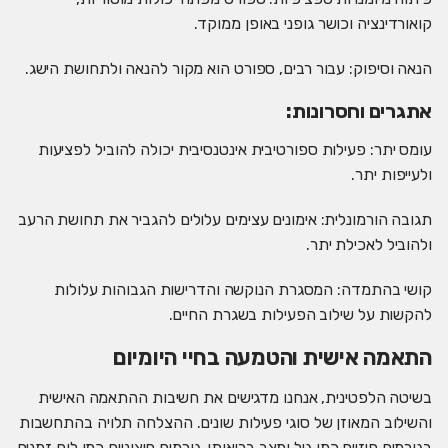
קואורדינציה וכושר גופני באופן ממוקד.
הנאה וסיפוק: עבור רבים, ספורט הוא מקור להנאה ולתחושת הישג.
אתגרים וחסרונות:
עומס יתר: פעילות ספורטיבית אינטנסיבית יכולה להוביל לפציעות
ולעייפות יתר.
תגובה הורמונלית: אימונים עצימים עלולים להגביר את תחושת הרעב
ולהוביל לאכילת יתר.
קושי בהתמדה: המסגרת הנוקשה והדרישות הגבוהות עלולות
להקשות על שילוב הפעילות בשגרת החיים.
התאמה אישית והטמעה בחיי היומיום
בשיטה הלפטינית, אנחנו מדגישים את חשיבות ההתאמה האישית
והשילוב המאוזן של סוגי פעילות שונים. ההצלחה תלויה בהתחשבות
בגורמים פיזיים כמו גיל ומצב בריאותי, גורמים חיצוניים כמו לוח זמנים