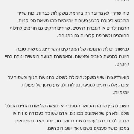
כוח שרירי: לא מדובר רק בהרמת משקולות כבדות. כוח שרירי
מתבטא ביכולת לבצע פעולות יומיומיות כמו נשיאת סלי קניות,
הרמת ילדים או העברת רהיטים. שרירים חזקים גם תורמים לחילוף
החומרים ולשריפת קלוריות גם במנוחה.
גמישות: יכולת התנועה של המפרקים והשרירים. גמישות טובה
חיונית למניעת כאבים ופציעות, ומאפשרת תנועה חופשית ונוחה בחיי
היומיום.
קואורדינציה ושיווי משקל: היכולת לשלוט בתנועות הגוף ולשמור על
יציבה. אלה חיוניים למניעת נפילות ולביצוע מיומן של פעולות
יומיומיות.
חשוב להבין שרמת הכושר הגופני היא תוצאה של אורח החיים הכולל
שלנו, ולא רק של אימונים מכוונים. אדם שעובד בעבודה פיזית או
מרבה ללכת ברגל עשוי להיות בכושר טוב יותר מאדם שמתאמן
במכון כושר פעמיים בשבוע אך יושב רוב היום.