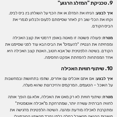
9. טכניקת "המזלג הרגוע"
איך לבצע
: הניחו את המזלג או את הכף על השולחן בין ביס לביס,
וקחו את הכלי שוב רק לאחר שסיימתם ללעוס ולבלוע לגמרי את
הביס הקודם.
מטרה
: פעולה פשוטה זו מאטה באופן דרמטי את קצב האכילה
ומפחיתה את הנטייה "להעמיס" את הביס הבא עוד לפני שסיימנו את
הקודם. בשיטה הלפטינית של אבא חטוב, האטת קצב האכילה היא
אחד המפתחות להפחתת אפקט החסימה.
10. שיתוף חוויות האכילה
איך לבצע
: אם אתם אוכלים עם אחרים, שתפו בתחושות ובמחשבות
על האוכל – הטעמים, המרקמים והזיכרונות שהוא מעלה.
מטרה
: שיתוף חוויות לא רק מאט את האכילה, אלא גם הופך אותה
לחוויה חברתית עשירה יותר, שמתרחקת מ"אכילה אוטומטית"
ומתקרבת לאכילה מודעת ומהנה. השיטה הלפטינית מדגישה את
חשיבות ההנאה מהאוכל כחלק בלתי נפרד מהאיזון ההורמונלי