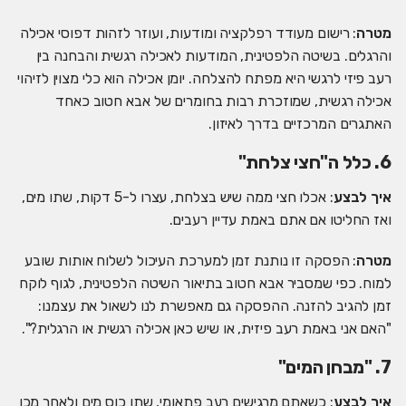
מטרה
: רישום מעודד רפלקציה ומודעות, ועוזר לזהות דפוסי אכילה
והרגלים. בשיטה הלפטינית, המודעות לאכילה רגשית והבחנה בין
רעב פיזי לרגשי היא מפתח להצלחה. יומן אכילה הוא כלי מצוין לזיהוי
אכילה רגשית, שמוזכרת רבות בחומרים של אבא חטוב כאחד
האתגרים המרכזיים בדרך לאיזון.
6. כלל ה"חצי צלחת"
איך לבצע
: אכלו חצי ממה שיש בצלחת, עצרו ל-5 דקות, שתו מים,
ואז החליטו אם אתם באמת עדיין רעבים.
מטרה
: הפסקה זו נותנת זמן למערכת העיכול לשלוח אותות שובע
למוח. כפי שמסביר אבא חטוב בתיאור השיטה הלפטינית, לגוף לוקח
זמן להגיב להזנה. ההפסקה גם מאפשרת לנו לשאול את עצמנו:
"האם אני באמת רעב פיזית, או שיש כאן אכילה רגשית או הרגלית?".
7. "מבחן המים"
איך לבצע
: כשאתם מרגישים רעב פתאומי, שתו כוס מים ולאחר מכן