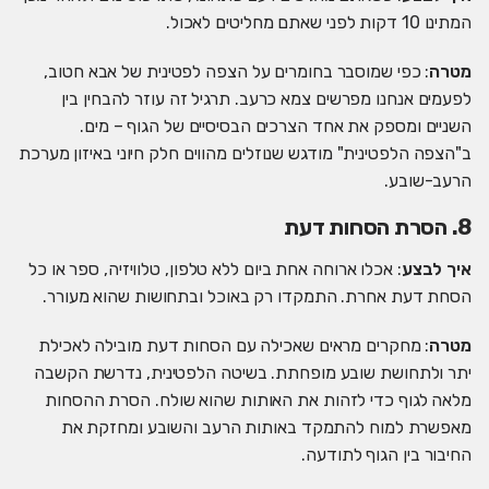
המתינו 10 דקות לפני שאתם מחליטים לאכול.
מטרה
: כפי שמוסבר בחומרים על הצפה לפטינית של אבא חטוב,
לפעמים אנחנו מפרשים צמא כרעב. תרגיל זה עוזר להבחין בין
השניים ומספק את אחד הצרכים הבסיסיים של הגוף – מים.
ב"הצפה הלפטינית" מודגש שנוזלים מהווים חלק חיוני באיזון מערכת
הרעב-שובע.
8. הסרת הסחות דעת
איך לבצע
: אכלו ארוחה אחת ביום ללא טלפון, טלוויזיה, ספר או כל
הסחת דעת אחרת. התמקדו רק באוכל ובתחושות שהוא מעורר.
מטרה
: מחקרים מראים שאכילה עם הסחות דעת מובילה לאכילת
יתר ולתחושת שובע מופחתת. בשיטה הלפטינית, נדרשת הקשבה
מלאה לגוף כדי לזהות את האותות שהוא שולח. הסרת ההסחות
מאפשרת למוח להתמקד באותות הרעב והשובע ומחזקת את
החיבור בין הגוף לתודעה.