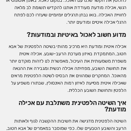
לחלוטין את הקשר שלנו עם האוכל. במקום לאכול באופן אוטומטי או
רגשי, אכילה מודעת מעודדת אותנו להקדיש תשומת לב מלאה
לחוויית האכילה. בואו נבחן תרגילים יומיומיים שיעזרו לכם לפתח
הרגלי אכילה איטיים ומודעים יותר.
מדוע חשוב לאכול באיטיות ובמודעות?
אכילה איטית ומודעת היא מרכיב מהותי בשיטה הלפטינית של אבא
חטוב, המתמקדת באיזון מערכת הרעב-שובע. אכילה איטית
משפרת משמעותית את העיכול, מאפשרת לנו לזהות מוקדם יותר
את תחושת השובע, מפחיתה אכילה רגשית ומגבירה את ההנאה
מהאוכל. המחקרים שמהווים את הבסיס לשיטה הלפטינית מראים
שאכילה איטית מסייעת לאיזון רמות האינסולין, שבתורו משפיע על
הלפטין ותחושת השובע הכללית.
איך השיטה הלפטינית משתלבת עם אכילה
מודעת?
השיטה הלפטינית מדגישה את חשיבות ההקשבה לגוף ולאותות
הרעב והשובע הטבעיים שלו. כפי שמוסבר במאמרים של אבא חטוב,