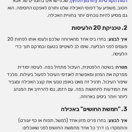
רמות הקורטיזול (הורמון הלחץ)
, שכפי שראינו בחומרים של אבא
חטוב, משפיע על דפוסי האכילה שלנו ותורם לאפקט החסימה. הוא
גם מסייע להיות נוכחים יותר בחוויית האכילה.
2. טכניקת 20 הלעיסות
איך לבצע
: בחרו ביס אחד מהארוחה שלכם ולעסו אותו לפחות 20
פעמים לפני הבליעה. שימו לב לשינויים בטעם ובמרקם תוך כדי
הלעיסה.
מטרה
: בשיטה הלפטינית, העיכול מתחיל בפה. לעיסה יסודית
מפרקת את המזון ומאפשרת לאנזימי העיכול לפעול ביעילות. מלבד
שיפור העיכול, תרגיל זה מאט באופן טבעי את קצב האכילה ומגביר
את המודעות לתחושות בפה. עם הזמן, נסו להרחיב את המנהג
ליותר ויותר ביסים בארוחה.
3. "חמשת החושים" באכילה
איך לבצע
: בחרו פריט מזון אחד (למשל, תפוח או כף יוגורט)
והתמקדו בו דרך כל אחד מחמשת החושים לפני שאוכלים: